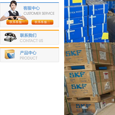
联系客服一
联系客服二