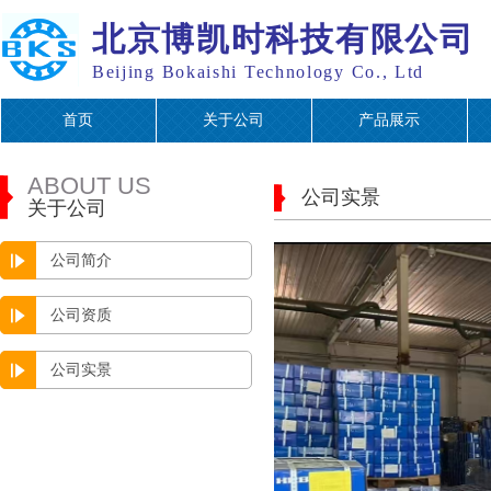
北京博凯时科技有限公司
Beijing Bokaishi Technology Co., Ltd
首页
关于公司
产品展示
ABOUT US
公司实景
关于公司
公司简介
公司资质
公司实景