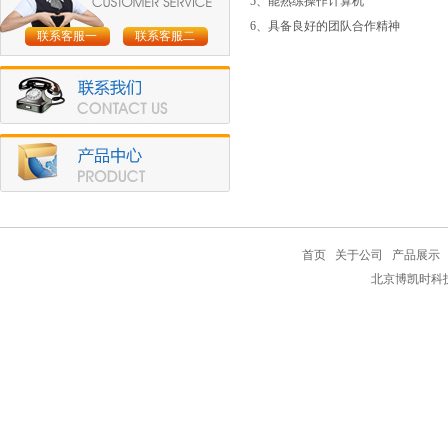
5、能熟练操作计算机
6、具备良好的团队合作精神
联系客服一
联系客服二
首页
关于公司
产品展示
北京博凯时科